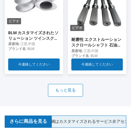
ビデオ
ビデオ
BLM カスタマイズされたソ
リューション ツインスクリ
耐磨性 エクストルーション
ューエクストルーダー 部品
原産地:
江苏,中国
スクロールシャフト 石油化
ブランド名:
BLM
スクリューエレメント 樽 ラ
学会社
原産地:
江苏,中国
インナー シャフト 模具
ブランド名:
BLM
今連絡してください
今連絡してください
もっと見る
さらに商品を見る
けます
ステンレス鋼はカスタマイズされるサービス弁アセンブリ