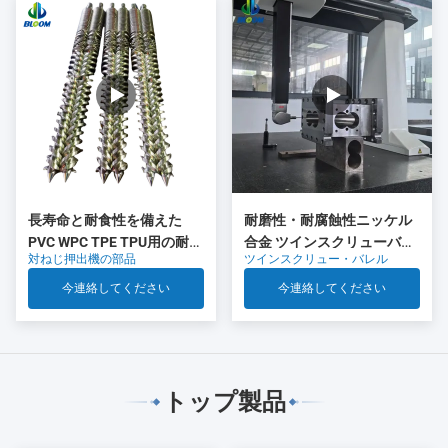
長寿命と耐食性を備えた
耐磨性・耐腐蝕性ニッケル
PVC WPC TPE TPU用の耐摩
合金 ツインスクリューバレ
対ねじ押出機の部品
ツインスクリュー・バレル
耗性円錐形ツインスクリュ
ル エクストルーダースクリ
ーとバレル
ューバレル用
今連絡してください
今連絡してください
トップ製品