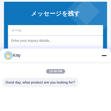
メッセージを残す
Kitty
提出
10:48 PM
Good day, what product are you looking for?
B615の未来の幸運の建物、第1 Wangxi道、張家港市都市、江蘇省
テレ:
0086--13914912658