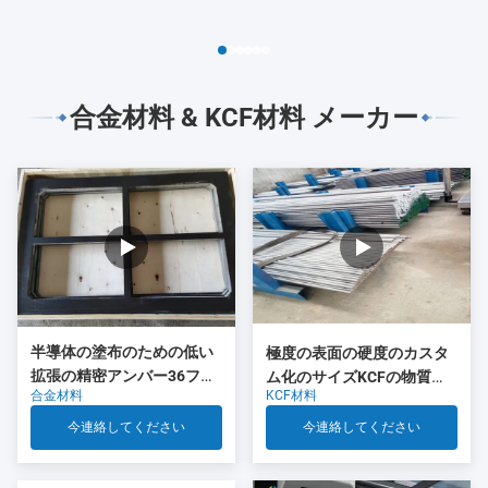
合金材料 & KCF材料 メーカー
半導体の塗布のための低い
極度の表面の硬度のカスタ
拡張の精密アンバー36フレ
ム化のサイズKCFの物質的
合金材料
KCF材料
ーム
で明るい表面
今連絡してください
今連絡してください