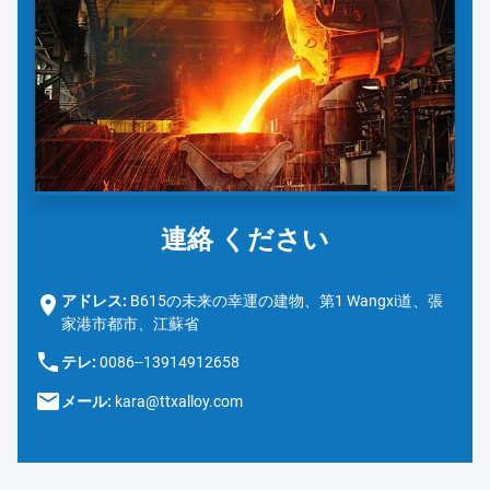
連絡 ください
アドレス:
B615の未来の幸運の建物、第1 Wangxi道、張
家港市都市、江蘇省
テレ:
0086--13914912658
メール:
kara@ttxalloy.com