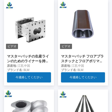
ビデオ
ビデオ
マスターバッチの生産ライ
マスターバッチ フロアプラ
ンのためのライナーを持つ
スチックとフロアポリマー
ビメタリックスクリューバ
のためのビメタリックスク
原産地:
江苏,中国
原産地:
江苏,中国
ブランド名:
BLM
ブランド名:
BLM
レルによるプラスチック排
リューバレルライナー
出のリニューアル
今連絡してください
今連絡してください