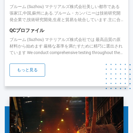
ブルーム (Suzhou) マテリアルズ株式会社美しい都市である
張家江,中国,蘇州にある.ブルーム・カンパニーは技術研究開
発企業で,技術研究開発,生産と貿易を統合しています.主に合
金材料をベースにした2種類の製品を販売している.スポッ
QCプロファイル
ト・ウェルディング用品とツイン・エクストルーダー用部品
独立研究開発チームで テクノロジー革新に 焦点を当てていま
ブルーム (Suzhou) マテリアルズ株式会社では 最高品質の原
す国内外の多くのツインスクリューエクストルーダーユーザ
材料から始めます 厳格な基準を満たすために精巧に選出され
ーのための高温耐性コア部品と混合変更企業テクノロジー革
ています We conduct comprehensive testing throughout the
新の継続的な追求により,私たちは高品質の製品とサービスを
production process to ensure that our nickel-chromium and
顧客に提供することにコミットしています.プラスチックなど
tungsten molybdenum components consistently exceed
もっと見る
あらゆる分野で広く使用されています高品質の製品が顧客ニ
industry benchmarks for wear and corrosion resistanceこの品
ーズと実際の労働条件に合わせて開発できます.高温でも,高
質への献身は 耐久性と信頼性の高い部品を 顧客に提供し メ
温でも,高温でも,高温でも,高温でも,高温でも,高温でも,高温で
ンテナンスのコストを最小限に抑え 機器の使用期間を延長し
も,高温でも,高温でも,高温でも,高温でも,高温でも,高温でも,
ます 原材料 の 試験 機械生産と原材料の管理市場におけるア
高温でも,高温でも,高温でも,高い腐食状態優れた性能,安定し
クセサリーサプライヤーの多くとは 異なるのは 原材料から始
た品質,合理的な価格,間に合う配達,完璧なアフターセールス.
められるということですニッケルベースの合金粉末とHIP粉
顧客により良い製品とより効率的なサービスを提供するため
末メタルージカル材料の原材料は自家製です.原材料の品質管
に,協力,対勝,誠実...
理: 厳格なプロセス制御半成品の試験: すべての製品には,生産
過程の流れにコードと加工日付が記され...