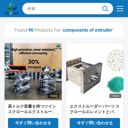
Found
90
Products For "
components of extruder
"
VIDEO
VIDEO
高トルク容量を持つツイン
エクストルーダー パーツ ス
スクロールエクストルーダ
クロールエレメントとバレ
ー部品のためのカスタマイ
ル プラスチック加工 挤出さ
ズされた耐磨性および腐食
れた粒子の生産
今すぐ問い合わせる
今すぐ問い合わせる