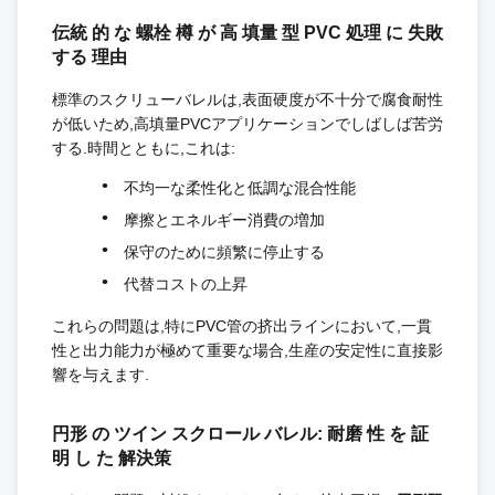
伝統 的 な 螺栓 樽 が 高 填量 型 PVC 処理 に 失敗
する 理由
標準のスクリューバレルは,表面硬度が不十分で腐食耐性
が低いため,高填量PVCアプリケーションでしばしば苦労
する.時間とともに,これは:
不均一な柔性化と低調な混合性能
摩擦とエネルギー消費の増加
保守のために頻繁に停止する
代替コストの上昇
これらの問題は,特にPVC管の挤出ラインにおいて,一貫
性と出力能力が極めて重要な場合,生産の安定性に直接影
響を与えます.
円形 の ツイン スクロール バレル: 耐磨 性 を 証
明 し た 解決策