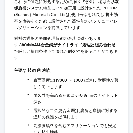
これらの問題に対処するために,多くの挤出工場は
円形双
螺旋桶システム
特別にPVC加工用に設計された.BLOOM
(Suzhou) Materials Co., Ltdは,使用寿命を延長し,挤出効
率を改善するために設計された高性能のスクリューバレ
ルソリューションを提供しています.
材料の選択と表面処理技術の進歩に鍵がありま
す.
38CrMoAlA合金鋼がナイトライド処理と組み合わせ
た
厳しい操作条件下で優れた耐久性を得ることができま
す.
主要な 技術 的 利点
表面硬度はHV860 〜 1000 に達し,耐磨性が著
しく向上します
耐久性を高めるため,0.5~0.8mmのナイトリド
深さ
選択的な二金属合金層は,腐食と磨損に対する
追加の保護を提供します
高濃度填料を含むアプリケーションでも安定
した挤出性能