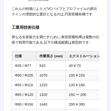
これらの特徴により,ピVCパイプとプロファイルの挤出
ラインの理想的な選択となるのは,円形双螺栓桶です.
工業用技術仕様
異なる生産能力を満たすために,角型双螺栓樽は複数の仕
様で利用可能である.以下の構成範囲は典型的です:
仕様
作業長さ (mm)
エクストルーション容量 (kg
Φ35 / Φ77
810
40 ¥ 70
Φ50 / Φ105
1070
100 ¥ 150
Φ55 / Φ110
1220
120 ¥ 180
Φ65 / Φ120
1320
150 〜 200
Φ80 / Φ156
1440
200 ¥ 300