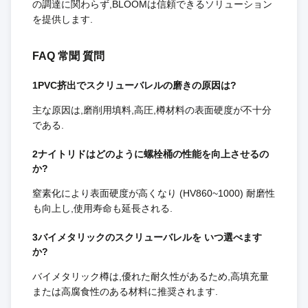
の調達に関わらず,BLOOMは信頼できるソリューション
を提供します.
FAQ 常聞 質問
1PVC挤出でスクリューバレルの磨きの原因は?
主な原因は,磨削用填料,高圧,樽材料の表面硬度が不十分
である.
2ナイトリドはどのように螺栓桶の性能を向上させるの
か?
窒素化により表面硬度が高くなり (HV860~1000) 耐磨性
も向上し,使用寿命も延長される.
3バイメタリックのスクリューバレルを いつ選べます
か?
バイメタリック樽は,優れた耐久性があるため,高填充量
または高腐食性のある材料に推奨されます.