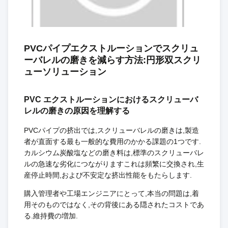
PVCパイプエクストルーションでスクリュ
ーバレルの磨きを減らす方法:円形双スクリ
ューソリューション
PVC エクストルーションにおけるスクリューバ
レルの磨きの原因を理解する
PVCパイプの挤出では,スクリューバレルの磨きは,製造
者が直面する最も一般的な費用のかかる課題の1つです.
カルシウム炭酸塩などの磨き料は,標準のスクリューバレ
ルの急速な劣化につながりますこれは頻繁に交換され,生
産停止時間,および不安定な挤出性能をもたらします.
購入管理者や工場エンジニアにとって,本当の問題は,着
用そのものではなく,その背後にある隠されたコストであ
る.維持費の増加.