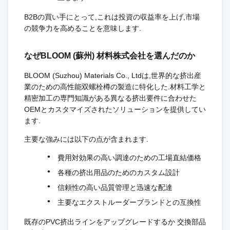
B2Bの買い手にとって,これは投資の収益率を上げ,市場
の競争力を高めることを意味します.
なぜBLOOM (蘇州) 材料株式会社を選んだのか
BLOOM (Suzhou) Materials Co., Ltdは,世界的な挤出産
業のための高性能双螺栓樽の製造に特化した.材料工学と
精密加工の専門知識がある異なる挤出要件に合わせた
OEMとカスタマイズされたソリューションを提供してい
ます.
主要な強みには以下の点が含まれます.
費用対効果の高い調達のための工場直結価格
各種の挤出用品のためのカスタム設計
信頼性の高い品質管理と迅速な配達
主要なエクストルーダーブランドとの互換性
既存のPVC挤出ラインをアップグレードするか 交換部品