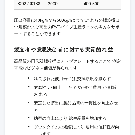
Φ92 / Φ188
2000
400 500
圧出容量は40kg/hから500kg/hまでで,これらの螺旋樽は
中規模および高出力PVCパイプ生産ラインの両方をサポ
ートすることができます.
製造 者 や 意思決定 者 に 対する 実質 的 な 益
高品質の円形双螺栓桶にアップグレードすることで 測定
可能なビジネス価値が得られます
延長された使用寿命は,交換頻度を減らす
耐磨性 が 向上 し た ため,保守 費用 が 削減
さ れる
安定した挤出は製品品質の一貫性を向上させ
る
効率の向上により 総生産量も増加する
ダウンタイムの短縮により 運用の信頼性が向
上します