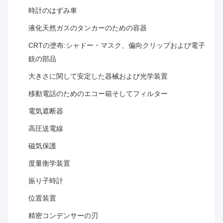
ー
時計のはずみ車
36
液化天然ガスのタンカーのための容器
CRTの塗布:シャドー・マスク、偏向クリップおよび電子
銃の部品
大きさに関して安定した器械および光学装置
移動電話のためのエコー箱そしてフィルター
電気遮断器
高圧送電線
磁気保護
度量衡学装置
振り子時計
位置装置
精密コンデンサーの刃