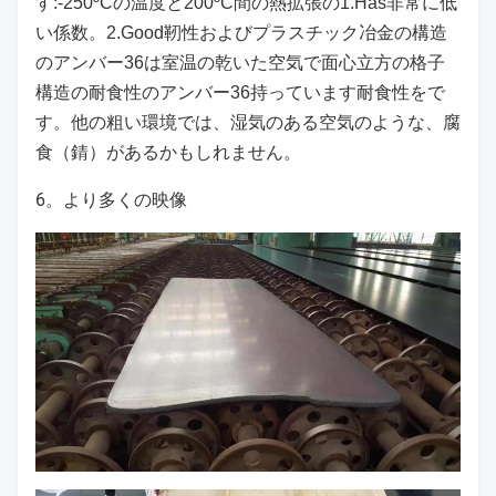
す:-250ºCの温度と200ºC間の熱拡張の1.Has非常に低
い係数。2.Good靭性およびプラスチック冶金の構造
のアンバー36は室温の乾いた空気で面心立方の格子
構造の耐食性のアンバー36持っています耐食性をで
す。他の粗い環境では、湿気のある空気のような、腐
食（錆）があるかもしれません。
6。より多くの映像