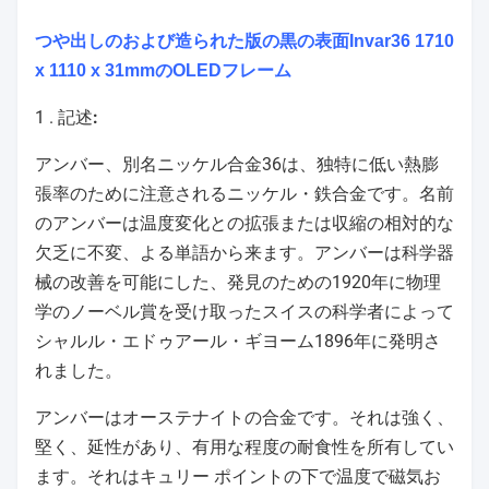
つや出しのおよび造られた版の黒の表面Invar36 1710
x 1110 x 31mmのOLEDフレーム
1 .
記述
:
アンバー、別名ニッケル合金36は、独特に低い熱膨
張率のために注意されるニッケル・鉄合金です。名前
のアンバーは温度変化との拡張または収縮の相対的な
欠乏に不変、よる単語から来ます。アンバーは科学器
械の改善を可能にした、発見のための1920年に物理
学のノーベル賞を受け取ったスイスの科学者によって
シャルル・エドゥアール・ギヨーム1896年に発明さ
れました。
アンバーはオーステナイトの合金です。それは強く、
堅く、延性があり、有用な程度の耐食性を所有してい
ます。それはキュリー ポイントの下で温度で磁気お