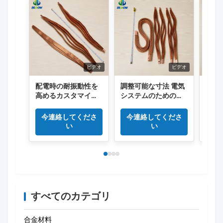
ビデオ
ビデオ
配電時の耐振動性を
調整可能な寸法 電気
電力
高めるカスタマイズ
システムのための高
器用の
可能な表面処理を施
伝導効率と振動吸収
電圧お
した高純度銅編組フ
性を持つ銅の帯状バ
定格
今連絡してくださ
今連絡してくださ
今
レキシブル コネクタ
スバー
フレ
い
い
すべてのカテゴリ
合金材料