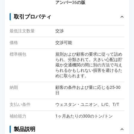
アンバー36の版
取引プロパティ
最低注文数量
交渉
価格
交渉可能
標準梱包
規則および顧客の要求に従って詰め
られ、分類されて。大きい心配は貯
蔵か交通機関の間に別の方法で与え
られるかもしれない損害を避けるた
めに取られます。
納期
顧客の条件および量に応じる25-30
日
支払い条件
ウェスタン・ユニオン、L/C、T/T
補給能力
1ヶ月あたりの300のトン/トン
製品説明