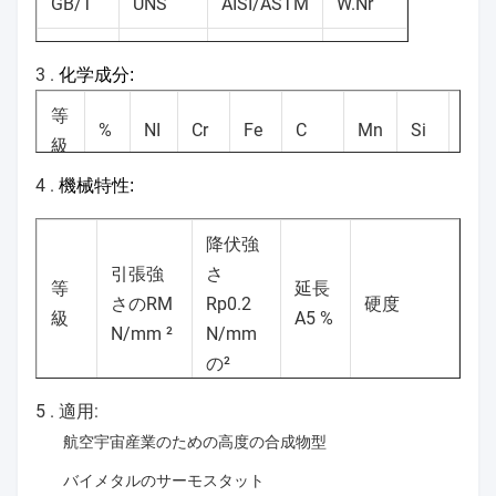
GB/T
UNS
AISI/ASTM
W.Nr
アンバー
4J36
K93600
1.3912
3 .
化学成分:
36
等
%
NI
Cr
Fe
C
Mn
Si
Co
級
4 .
機械特性:
ア
分
35
0.2
ン
降伏強
バ
bal
最
引張強
さ
ー
37
0.5
0.05
0.6
0.3
1
等
延長
高
さのRM
Rp0.2
硬度
36
級
A5 %
N/mm ²
N/mm
の²
5 .
適用:
ア
ン
航空宇宙産業のための高度の合成物型
バ
490
240
42
HB≤200
バイメタルのサーモスタット