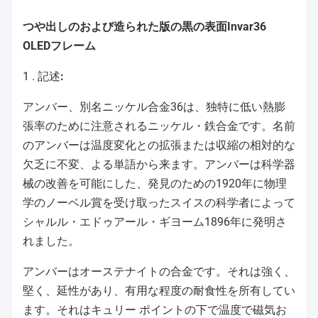
つや出しのおよび造られた版の黒の表面Invar36
OLEDフレーム
1 .
記述
:
アンバー、別名ニッケル合金36は、独特に低い熱膨
張率のために注意されるニッケル・鉄合金です。名前
のアンバーは温度変化との拡張または収縮の相対的な
欠乏に不変、よる単語から来ます。アンバーは科学器
械の改善を可能にした、発見のための1920年に物理
学のノーベル賞を受け取ったスイスの科学者によって
シャルル・エドゥアール・ギヨーム1896年に発明さ
れました。
アンバーはオーステナイトの合金です。それは強く、
堅く、延性があり、有用な程度の耐食性を所有してい
ます。それはキュリー ポイントの下で温度で磁気お