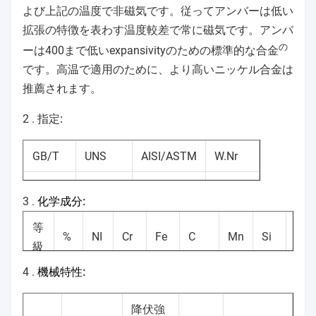
よび上記の温度で非磁気です。従ってアンバーは低い
拡張の特徴を表わす温度較差で常に磁気です。アンバ
の
ーは400まで低いexpansivityのための標準的な合金
です。高温で適用のために、より高いニッケル合金は
推薦されます。
2 .
指定:
GB/T
UNS
AISI/ASTM
W.Nr
アンバー
4J36
K93600
1.3912
3 .
化学成分:
36
等
%
NI
Cr
Fe
C
Mn
Si
Co
級
4 .
機械特性:
ア
分
35
0.2
ン
降伏強
バ
bal