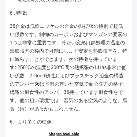
液化天然ガスのための移動ライン
6 .
特徴:
36合金は低鉄ニッケルの合金の熱拡張の特別で超低
い係数です。制御のカーボンおよびマンガンの要素の
1つは非常に重要です。冷たい変形は熱処理の温度の
熱膨張率の枠内で可能にします安定を熱膨張率を、特
に減らすことができます。次の特徴を持っていま
す:-250ºCの温度と200ºC間の熱拡張の1.Has非常に低
い係数。2.Good靭性およびプラスチック冶金の構造
のアンバー36は室温の乾いた空気で面心立方の格子
構造の耐食性のアンバー36持っています耐食性をで
す。他の粗い環境では、湿気のある空気のような、腐
食（錆）があるかもしれません。
6。より多くの映像