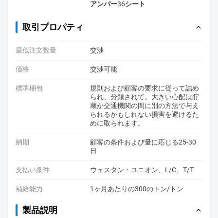
アンバー36シート
取引プロパティ
最低注文数量
交渉
価格
交渉可能
標準梱包
規則および顧客の要求に従って詰め
られ、分類されて。大きい心配は貯
蔵か交通機関の間に別の方法で与え
られるかもしれない損害を避けるた
めに取られます。
納期
顧客の条件および量に応じる25-30
日
支払い条件
ウェスタン・ユニオン、L/C、T/T
補給能力
1ヶ月あたりの300のトン/トン
製品説明