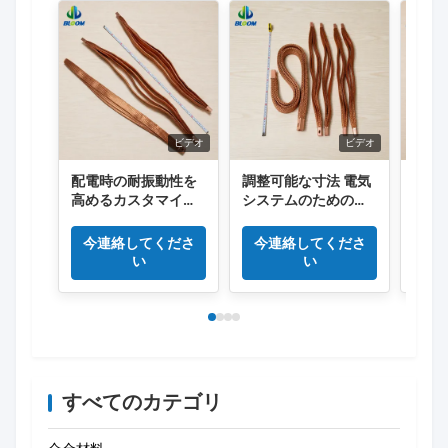
ビデオ
ビデオ
配電時の耐振動性を
調整可能な寸法 電気
電力
高めるカスタマイズ
システムのための高
器用の
可能な表面処理を施
伝導効率と振動吸収
電圧お
した高純度銅編組フ
性を持つ銅の帯状バ
定格
今連絡してくださ
今連絡してくださ
今
レキシブル コネクタ
スバー
フレ
い
い
すべてのカテゴリ