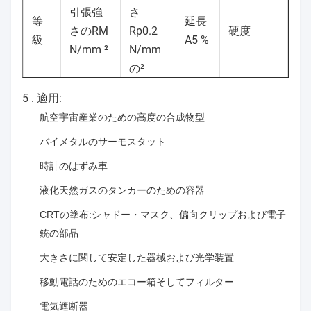
最
引張強
さ
ー
37
0.5
0.05
0.6
0.3
1
等
延長
高
さのRM
Rp0.2
硬度
36
級
A5 %
N/mm ²
N/mm
の²
5 .
適用:
ア
ン
航空宇宙産業のための高度の合成物型
バ
490
240
42
HB≤200
バイメタルのサーモスタット
ー
時計のはずみ車
36
液化天然ガスのタンカーのための容器
CRTの塗布:シャドー・マスク、偏向クリップおよび電子
銃の部品
大きさに関して安定した器械および光学装置
移動電話のためのエコー箱そしてフィルター
電気遮断器