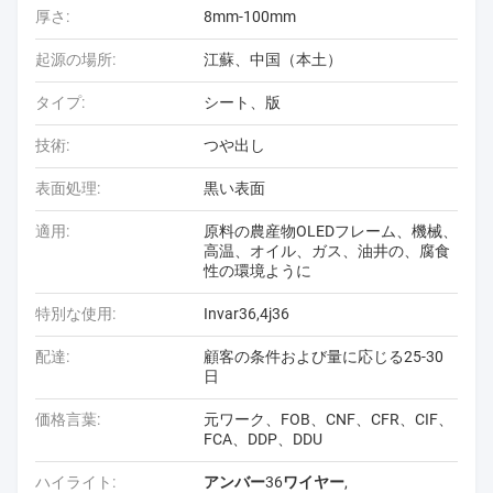
厚さ:
8mm-100mm
起源の場所:
江蘇、中国（本土）
タイプ:
シート、版
技術:
つや出し
表面処理:
黒い表面
適用:
原料の農産物OLEDフレーム、機械、
高温、オイル、ガス、油井の、腐食
性の環境ように
特別な使用:
Invar36,4j36
配達:
顧客の条件および量に応じる25-30
日
価格言葉:
元ワーク、FOB、CNF、CFR、CIF、
FCA、DDP、DDU
ハイライト:
アンバー36ワイヤー
,