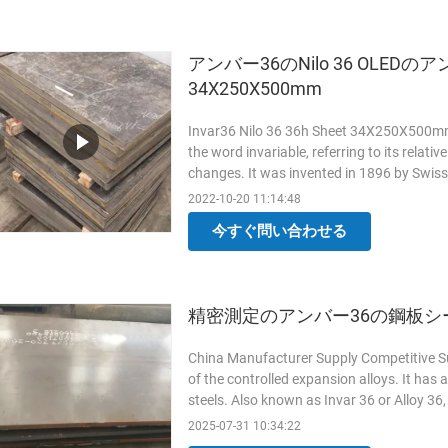
アンバー36のNilo 36 OLED
34X250X500mm
Invar36 Nilo 36 36h Sheet 34X250X500mm 
the word invariable, referring to its relat
changes. It was invented in 1896 by Swiss
Nobel Prize in ...
Read More
2022-10-20 11:14:48
今すぐ問い合わせる
精密測定のアンバー36の鋼板シ
China Manufacturer Supply Competitive Sup
of the controlled expansion alloys. It has
steels. Also known as Invar 36 or Alloy 36, 
6, ...
Read More
2025-07-31 10:34:22