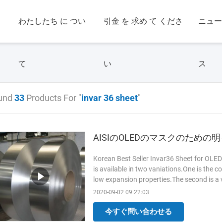
わたしたち に つい
引金 を 求め て くださ
ニュ
て
い
ス
und
33
Products For "
invar 36 sheet
"
AISIのOLEDのマスクのため
Korean Best Seller Invar36 Sheet for OLED
is available in two vaniations.One is the c
low expansion properties.The second is a v
alloy ...
Read More
2020-09-02 09:22:03
今すぐ問い合わせる