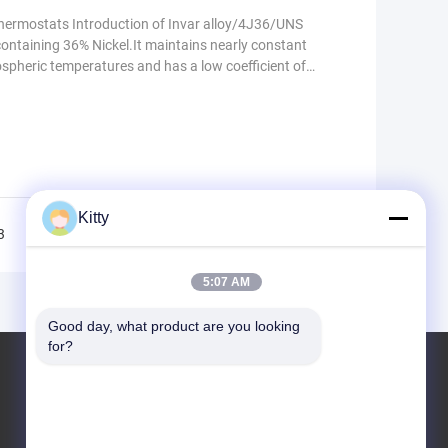
r Thermostats Introduction of Invar alloy/4J36/UNS
containing 36% Nickel.It maintains nearly constant
spheric temperatures and has a low coefficient of
Kitty
3
4
>>
>|
5:07 AM
Good day, what product are you looking 
for?
KCF材料