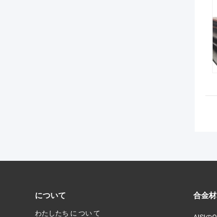
について
合金材
わたしたち に つい て