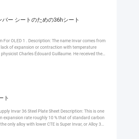
のアンバー シートのための36hシート
For OLED 1 . Description: The name Invar comes from
ive lack of expansion or contraction with temperature
 physicist Charles Édouard Guillaume. He received the
ート
ply Invar 36 Steel Plate Sheet Description: This is one
 an expansion rate roughly 10 % that of standard carbon
the only alloy with lower CTE is Super Invar, or Alloy 32-