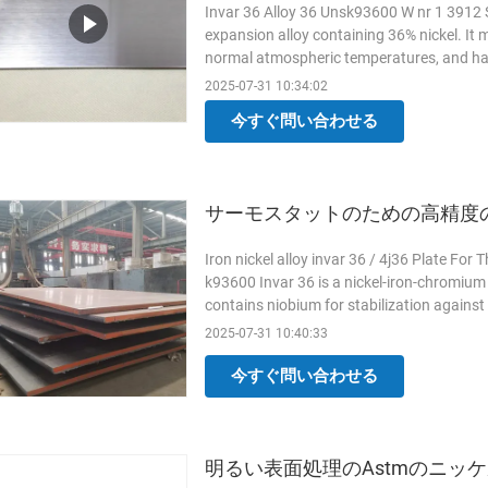
Invar 36 Alloy 36 Unsk93600 W nr 1 3912 St
expansion alloy containing 36% nickel. It
normal atmospheric temperatures, and has
temperatures to about ...
Read More
2025-07-31 10:34:02
今すぐ問い合わせる
サーモスタットのための高精度
Iron nickel alloy invar 36 / 4j36 Plate Fo
k93600 Invar 36 is a nickel-iron-chromium
contains niobium for stabilization against
Invar 36 has ...
Read More
2025-07-31 10:40:33
今すぐ問い合わせる
明るい表面処理のAstmのニッケ