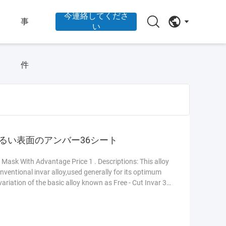
今連絡してくださ
ー
事
い
件
の明るい表面のアンバー36シート
 Mask With Advantage Price 1 . Descriptions: This alloy
onventional invar alloy,used generally for its optimum
ariation of the basic alloy known as Free - Cut Invar 36