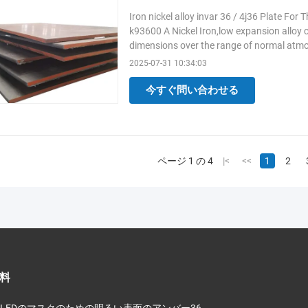
Iron nickel alloy invar 36 / 4j36 Plate Fo
k93600 A Nickel Iron,low expansion alloy 
dimensions over the range of normal atmo
expansion from cryogenic ...
Read More
2025-07-31 10:34:03
今すぐ問い合わせる
ページ 1 の 4
|<
<<
1
2
料