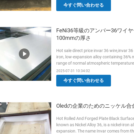
今すぐ問い合わせる
FeNi36等級のアンバー36ワイ
100mmの厚さ
Hot sale direct price invar 36 wire,invar 36
iron, low-expansion alloy containing 36% n
range of normal atmospheric temperatures
cryogenic ...
Read More
2025-07-31 10:34:02
今すぐ問い合わせる
Oledの企業のためのニッケル合
Hot Rolled And Forged Plate Black Surface
known as Nickel Alloy 36, is a nickel-iron a
expansion. The name Invar comes from the w