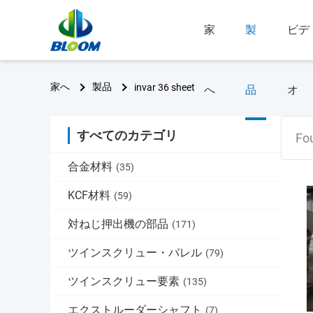
家
製
ビデ
家へ
製品
invar 36 sheet
へ
品
オ
すべてのカテゴリ
Fo
合金材料
(35)
KCF材料
(59)
対ねじ押出機の部品
(171)
ツインスクリュー・バレル
(79)
ツインスクリュー要素
(135)
エクストルーダーシャフト
(7)