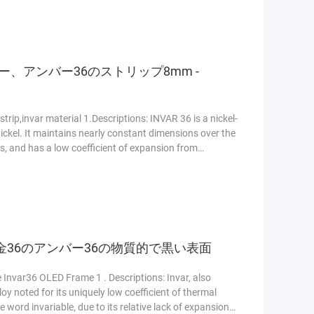
ヤー、アンバー36のストリップ8mm -
 strip,invar material 1.Descriptions: INVAR 36 is a nickel-
ickel. It maintains nearly constant dimensions over the
, and has a low coefficient of expansion from
金36のアンバー36の物質的で黒い表面
 Invar36 OLED Frame 1 . Descriptions: Invar, also
lloy noted for its uniquely low coefficient of thermal
ord invariable, due to its relative lack of expansion