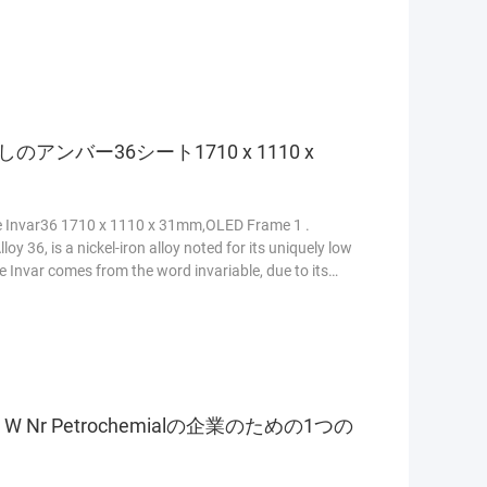
のアンバー36シート1710 x 1110 x
ce Invar36 1710 x 1110 x 31mm,OLED Frame 1 .
loy 36, is a nickel-iron alloy noted for its uniquely low
 Invar comes from the word invariable, due to its
 W Nr Petrochemialの企業のための1つの