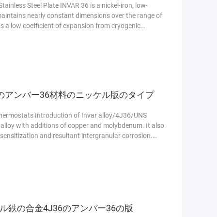
ainless Steel Plate INVAR 36 is a nickel-iron, low-
 maintains nearly constant dimensions over the range of
 a low coefficient of expansion from cryogenic
のアンバー36材料のニッケル版のタイプ
r Thermostats Introduction of Invar alloy/4J36/UNS
 alloy with additions of copper and molybdenum. It also
 sensitization and resultant intergranular corrosion.
ル鉄の合金4J36のアンバー36の版